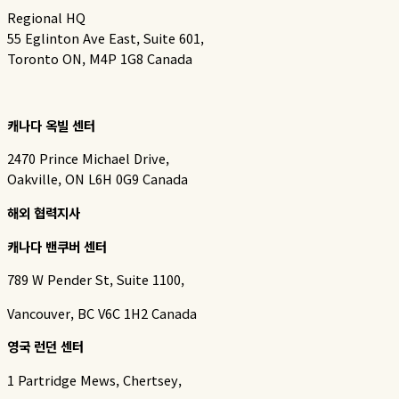
Regional HQ
55 Eglinton Ave East, Suite 601,
Toronto ON, M4P 1G8 Canada
캐나다 옥빌 센터
2470 Prince Michael Drive,
Oakville, ON L6H 0G9 Canada
해외 협력지사
캐나다 밴쿠버 센터
789 W Pender St, Suite 1100,
Vancouver, BC V6C 1H2 Canada
영국 런던 센터
1 Partridge Mews, Chertsey,