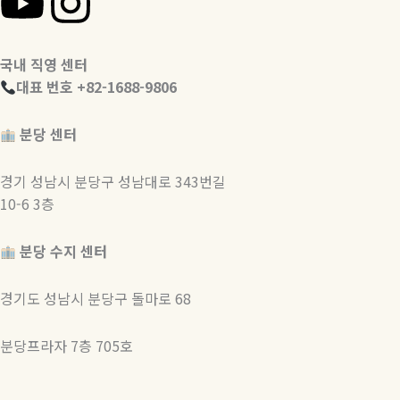
Y
I
o
n
국내 직영 센터
u
s
대표 번호 +82-1688-9806
t
t
분당 센터
u
a
경기 성남시 분당구 성남대로 343번길
10-6 3층
b
g
e
r
분당 수지 센터
a
경기도 성남시 분당구 돌마로 68
m
분당프라자
7층 705호