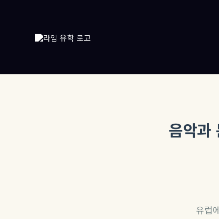
콘
텐
츠
로
건
너
뛰
기
음악과 
유럽에