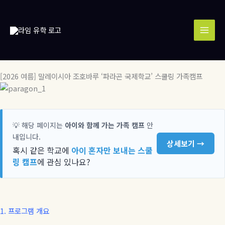
콘
MAI
텐
MEN
츠
로
건
너
뛰
[2026 여름] 말레이시아 조호바루 ‘파라곤 국제학교’ 스쿨링 가족캠프
기
💡 해당 페이지는
아이와 함께 가는 가족 캠프
안
내입니다.
상세보기 →
혹시 같은 학교에
아이 혼자만 보내는 스쿨
링 캠프
에 관심 있나요?
1.
프로그램 개요