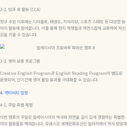
3-2.
방과
후
활동
(CCA)
정규 수업 이후에는 디아블로
,
태권도
,
치어리딩
,
스포츠 스태킹 등 다양한 동
아리 활동에 참여합니다
.
이를 통해 현지 학생들과 자연스럽게 교류하며 자신
감을 키울 수 있습니다
.
3-3.
영어 보충 프로그램
Creative English Program
과
English Reading Program
이
별도로
운영되어
,
단기간에
영어
몰입
효과를
극대화할
수
있습니다
.
4.
액티비티 일정
4-1.
주말
특별
체험
이번 캠프의 주말은 말레이시아의 역사와 자연을 깊이 있게 경험하는 특별한
야외 활동들로 채워집니다
.
유네스코 세계문화유산인 말라카에서 역사 탐방과