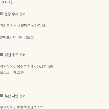
10-6 3층
b
g
🏢
분당 수지 센터
e
r
경기도 성남시 분당구 돌마로 68
a
7층 705호
분당프라자
m
🏢 인천 송도 센터
인천광역시 연수구 컨벤시아대로 165
포스코타워 26층
🏢
부산 서면 센터
부산광역시 진구 전포대로 109