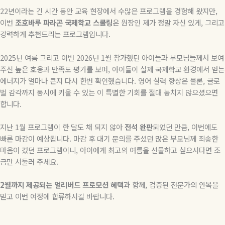
22
년이라는 긴 시간 동안 교육 현장에서 수많은 프로그램을 경험해 왔지만
,
이번
조호바루
파라곤
국제학교
스쿨링
은 원장인 제가 정말 자신 있게
,
그리고
강력하게 추천드리는 프로그램입니다
.
2025
년 여름 그리고 이번
2026
년
1
월 참가했던 아이들과 부모님들께서 보여
주신 높은 호응과 만족도 평가를 보며
,
아이들이 실제 국제학교 환경에서 얻는
에너지가 얼마나 큰지 다시 한번 확인했습니다
.
영어 실력 향상은 물론
,
글로
벌 감각까지 동시에 키울 수 있는 이 특별한 기회를 절대 놓치지 않으셨으면
합니다
.
지난
1
월 프로그램이 한 달도 채 되지 않아
전석
완판
되었던 만큼
,
이번에도
빠른 마감이 예상됩니다
.
마감 후 대기 문의를 주셨던 많은 부모님께 죄송한
마음이 컸던 프로그램이니
,
아이에게 최고의 여름을 선물하고 싶으시다면 조
금만 서둘러 주세요
.
2
월까지
제공되는
얼리버드
프로모션
혜택
과 함께
,
검증된 전문가의 안목을
믿고 이번 여정에 합류하시길 바랍니다
.