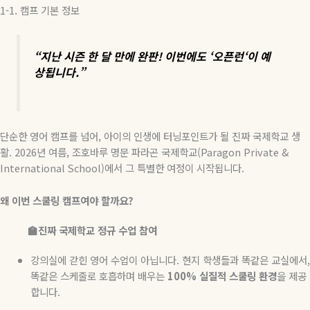
1-1.
캠프
기본
정보
“
지난
시즌
한
달
만에
완판
!
이번에도
‘
오픈런
‘
이
예
상됩니다
.”
단순한
영어
캠프를
넘어
,
아이의
인생에
터닝포인트가
될
진짜
국제학교
생
활
. 2026
년
여름
,
조호바루
명문
파라곤
국제학교
(Paragon Private &
International School)
에서
그
특별한
여정이
시작됩니다
.
왜
이번
스쿨링
캠프여야
할까요
?
🏫진짜
국제학교
정규
수업
참여
강의실에 갇힌 영어 수업이 아닙니다
.
현지 학생들과 똑같은 교실에서
,
똑같은 스케줄로 호흡하며 배우는
100%
실질적
스쿨링
환경
을 제공
합니다
.