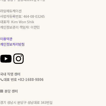
라임에듀케이션
사업자등록번호: 464-08-03245
대표자: Kim Won Shik
개인정보관리 책임자: 이한민
이용약관
개인정보처리방침
Y
I
o
n
국내 직영 센터
u
s
📞대표 번호 +82-1688-9806
t
t
🏢
분당 센터
u
a
경기 성남시 분당구 성남대로 343번길