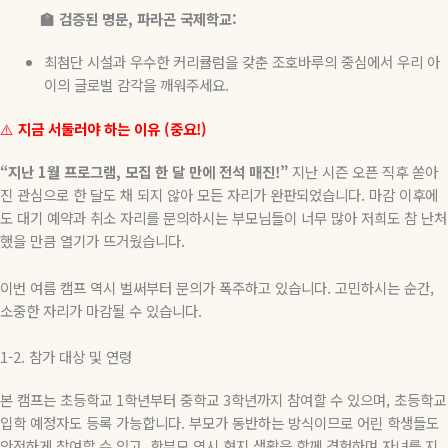
🏫
검증된
명문
,
파라곤
국제학교
:
최첨단 시설과 우수한 커리큘럼을 갖춘 조호바루의 중심에서 우리 아
이의 글로벌 감각을 깨워주세요
.
⚠️
지금
서둘러야
하는
이유
(
중요
!)
“
지난
1
월
프로그램
,
모집
한
달
만에
전석
매진
!”
지난 시즌 오픈 직후 쏟아
진 관심으로 한 달도 채 되지 않아 모든 자리가 완판되었습니다
.
마감 이후에
도 대기 예약과 취소 자리를 문의하시는 부모님들이 너무 많아 저희도 참 난처
했을 만큼 열기가 뜨거웠습니다
.
이번 여름 캠프 역시 벌써부터 문의가 폭주하고 있습니다
.
고민하시는 순간
,
소중한 자리가 마감될 수 있습니다
.
1-2.
참가
대상
및
연령
본 캠프는 초등학교
1
학년부터 중학교
3
학년까지 참여할 수 있으며
,
초등학교
입학 예정자도 등록 가능합니다
.
부모가 동반하는 방식이므로 어린 학생들도
안전하게 참여할 수 있고
,
학부모 역시 현지 생활을 함께 경험하며 자녀를 지