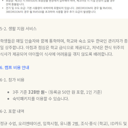
5-2.
생활
지원
서비스
학생들은 매일 인솔자와 함께 통학하며
,
학교와 숙소 모두 한국인 관리자가 종
일 상주합니다
.
아침과 점심은 학교 급식으로 제공되고
,
저녁은 한식 위주의
식사가 제공되어 아이들이 식사에 어려움을 겪지 않도록 배려합니다
.
6.
캠프 비용 안내
6-1.
참가
비용
3
주
기준
328
만
원~
(
등록금
50
만
원
포함
, 1
인
기준
)
숙박패키지를 이용할 수 있습니다
.
6-2.
포함
내역
정규 수업
,
오리엔테이션
,
입학시험
,
유니폼
2
벌
,
조식
·
중식
(
학교
), ID
카드 및