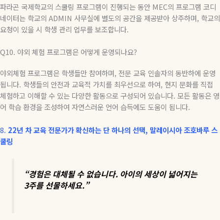
파라곤 국제학교의 스쿨링 프로그램이 진행되는 동안
MEC
의 프로그램 코디
네이터는 학교의
ADMIN
사무실에 별도의 공간을 제공받아 상주하며
,
학교의
요청이 있을 시 학생 관리 업무를 보조합니다
.
Q10.
야외 체험 프로그램은 어떻게 운영되나요
?
야외체험 프로그램은 학생들만 참여하며
,
전문 교육 인솔자의 동반하에 운영
됩니다
.
학생들의 안전과 교육적 가치를 최우선으로 하여
,
현지 문화를 직접
체험하고 이해할 수 있는 다양한 활동으로 구성되어 있습니다
.
모든 활동은 영
어 학습 환경을 조성하여 자연스러운 언어 습득에도 도움이 됩니다
.
8.
22
년
차
교육
전문가가
확신하는
단
하나의
선택
,
말레이시아
조호바루
스
쿨링
“
경험은
대체될
수
없습니다
.
아이의
세상이
넓어지는
3
주를
선물하세요
.”