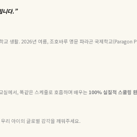
됩니다
.”
학교
생활
. 2026
년
여름
,
조호바루
명문
파라곤
국제학교
(Paragon P
 교실에서
,
똑같은 스케줄로 호흡하며 배우는
100%
실질적
스쿨링
 우리 아이의 글로벌 감각을 깨워주세요
.