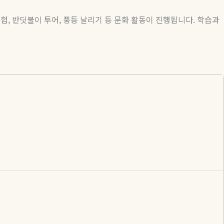
체험
,
반딧불이 투어
,
풍등 날리기 등 문화 활동이 진행됩니다
.
학습과