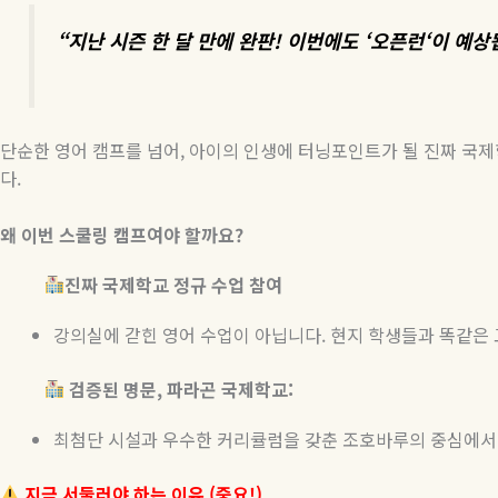
“
지난
시즌
한
달
만에
완판
!
이번에도
‘
오픈런
‘
이
예상
단순한
영어
캠프를
넘어
,
아이의
인생에
터닝포인트가
될
진짜
국제
다
.
왜
이번
스쿨링
캠프여야
할까요
?
진짜
국제학교
정규
수업
참여
강의실에 갇힌 영어 수업이 아닙니다
.
현지 학생들과 똑같은
검증된
명문
,
파라곤
국제학교
:
최첨단 시설과 우수한 커리큘럼을 갖춘 조호바루의 중심에서
지금
서둘러야
하는
이유
(
중요
!)