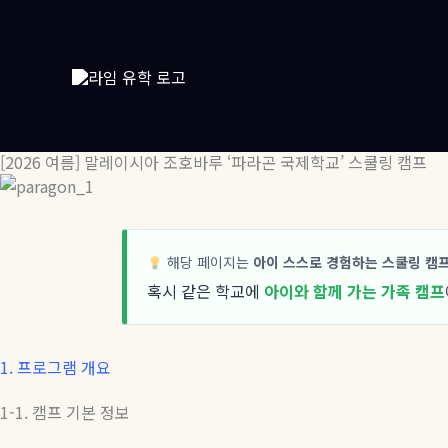
콘
텐
츠
로
건
너
뛰
[2026 여름] 말레이시아 조호바루 ‘파라곤 국제학교’ 스쿨링 캠프
기
해당 페이지는
아이 스스로 경험하는 스쿨링 캠
혹시 같은 학교에
아이와 함께 가는 가족 캠프
1.
프로그램 개요
1-1.
캠프
기본
정보