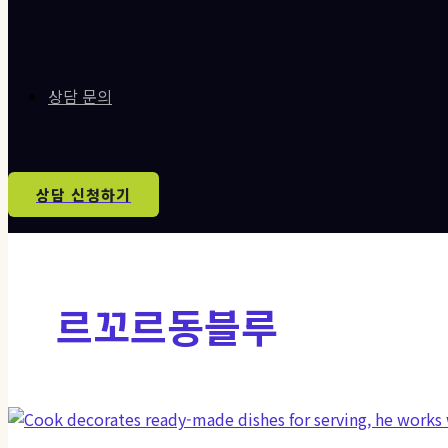
상담 문의
상담 신청하기
르꼬르동블루