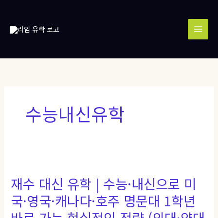
콘
MAI
텐
MEN
츠
로
건
너
뛰
기
수능내신유학
재
수
재수 대신 유학 | 수능·내신으로 미
대
신
국·영국·캐나다·호주 명문대 1학년
유
바로 가는 현실적인 전략 (의대·약대
학