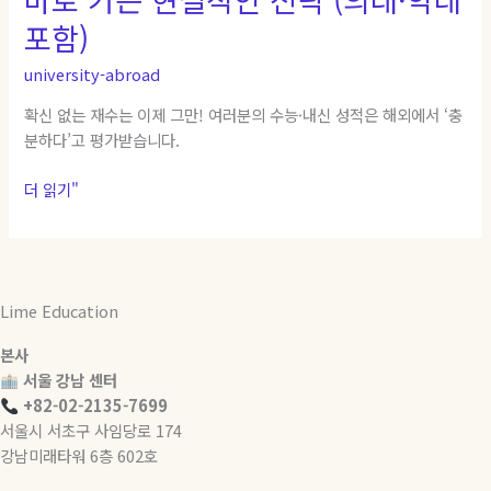
|
포함)
수
능
university-abroad
·
확신 없는 재수는 이제 그만! 여러분의 수능·내신 성적은 해외에서 ‘충
내
분하다’고 평가받습니다.
신
으
더 읽기"
로
미
국
·
영
Lime Education
국
·
본사
캐
서울 강남 센터
나
+82-02-2135-7699
다
서울시 서초구 사임당로 174
·
강남미래타워 6층 602호
호