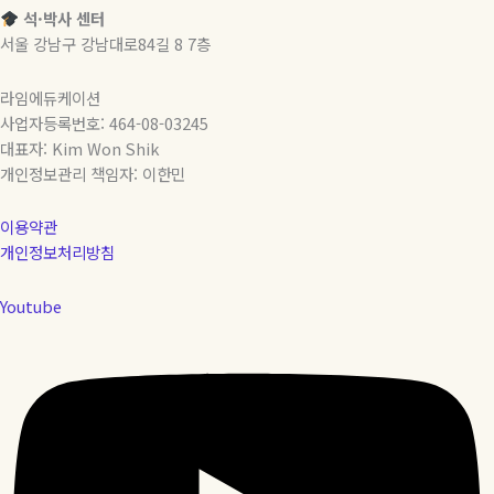
주
석·박사 센터
명
서울 강남구 강남대로84길 8 7층
문
대
라임에듀케이션
1
사업자등록번호: 464-08-03245
학
대표자: Kim Won Shik
년
개인정보관리 책임자: 이한민
바
로
이용약관
가
개인정보처리방침
는
현
Youtube
실
적
인
전
략
(의
대
·