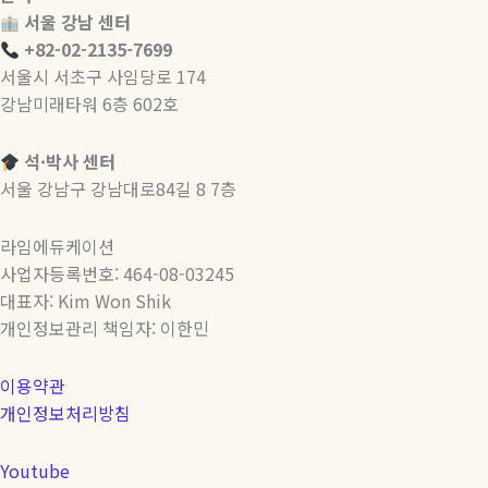
칼
서울 강남 센터
을
+82-02-2135-7699
잡
서울시 서초구 사임당로 174
고
강남미래타워 6층 602호
싶
다
석·박사 센터
면?
서울 강남구 강남대로84길 8 7층
(미
국
라임에듀케이션
CIA,
사업자등록번호: 464-08-03245
캐
대표자: Kim Won Shik
나
개인정보관리 책임자: 이한민
다
조
이용약관
지
개인정보처리방침
브
라
Youtube
운,