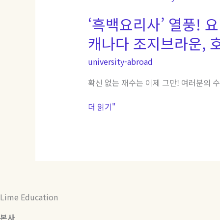
백
‘흑백요리사’ 열풍! 요
요
리
캐나다 조지브라운, 호
사’
열
university-abroad
풍!
요
확신 없는 재수는 이제 그만! 여러분의 
리
유
더 읽기"
학
대
학,
세
계
무
대
Lime Education
에
서
본사