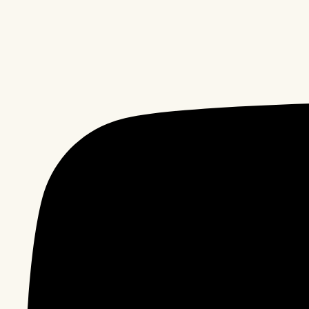
호
주
르
꼬
르
동
블
루
완
벽
비
교)