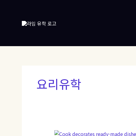
콘
텐
츠
로
건
너
뛰
기
요리유학
‘흑