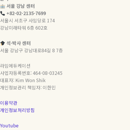
칼
서울 강남 센터
을
+82-02-2135-7699
잡
서울시 서초구 사임당로 174
고
강남미래타워 6층 602호
싶
다
석·박사 센터
면?
서울 강남구 강남대로84길 8 7층
(미
국
라임에듀케이션
CIA,
사업자등록번호: 464-08-03245
캐
대표자: Kim Won Shik
나
개인정보관리 책임자: 이한민
다
조
이용약관
지
개인정보처리방침
브
라
Youtube
운,