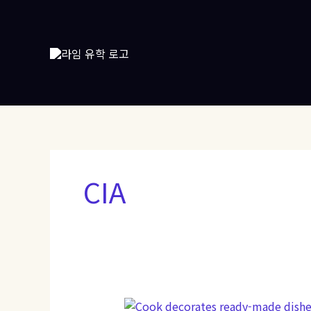
콘
텐
츠
로
건
너
뛰
기
CIA
‘흑