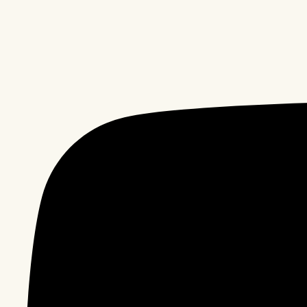
호
주
르
꼬
르
동
블
루
완
벽
비
교)