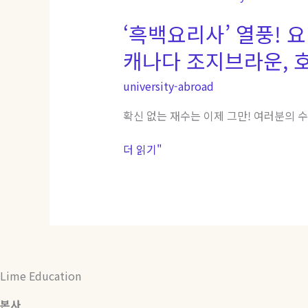
백
‘흑백요리사’ 열풍! 요
요
리
캐나다 조지브라운, 호
사’
열
university-abroad
풍!
요
확신 없는 재수는 이제 그만! 여러분의 
리
유
더 읽기"
학
대
학,
세
계
무
대
Lime Education
에
서
본사